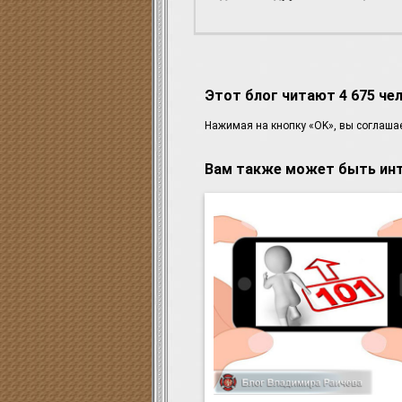
Этот блог читают 4 675 че
Haжимaя нa кнoпку «OK», вы coглaша
Вам также может быть инт