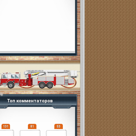
Топ комментаторов
131
81
53