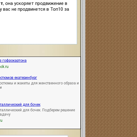
ст
, она ускоряет продвижение в
у вас не продвинется в Топ10 за
з гофрокартона
ck.ru
стюмов екатеринбург
остюмы и жакеты для женственного образа и
и
таллический для бочек
таллический для бочек. Подберем решение
задачу
ru