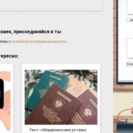
А
ловек, присоединяйся и ты
етесь с
политикой конфеденциальности
.
ересно:
Ек
Тест «Общевоинские уставы