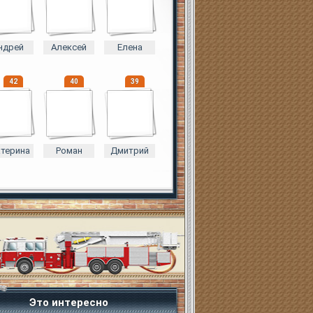
ндрей
Алексей
Елена
42
40
39
атерина
Роман
Дмитрий
Это интересно