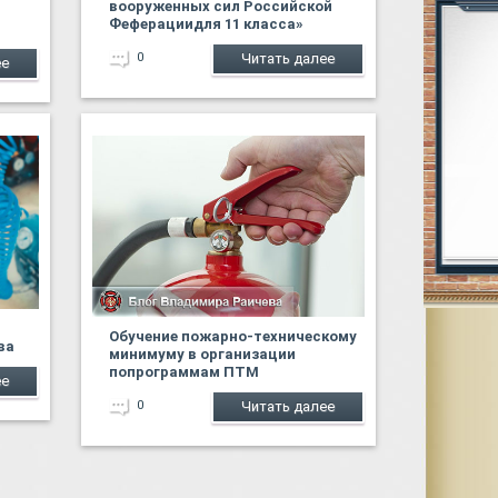
вооруженных сил Российской
Феферациидля 11 класса»
0
Читать далее
ее
Обучение пожарно-техническому
ва
минимуму в организации
попрограммам ПТМ
ее
0
Читать далее