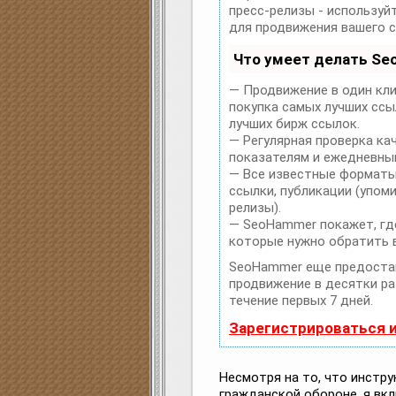
пресс-релизы - использу
для продвижения вашего с
Что умеет делать S
— Продвижение в один кли
покупка самых лучших ссы
лучших бирж ссылок.
— Регулярная проверка ка
показателям и ежедневный
— Все известные форматы
ссылки, публикации (упоми
релизы).
— SeoHammer покажет, где
которые нужно обратить 
SeoHammer еще предоста
продвижение в десятки ра
течение первых 7 дней.
Зарегистрироваться 
Несмотря на то, что инстр
гражданской обороне, я вк