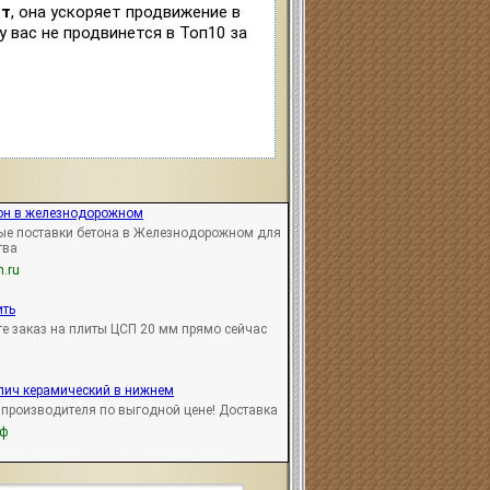
ст
, она ускоряет продвижение в
у вас не продвинется в Топ10 за
тон в железнодорожном
ые поставки бетона в Железнодорожном для
тва
n.ru
ить
е заказ на плиты ЦСП 20 мм прямо сейчас
пич керамический в нижнем
 производителя по выгодной цене! Доставка
рф