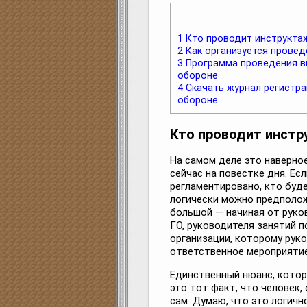
1
Кто проводит инструкта
2
Как организуется провед
3
Программа проведения в
обороне
4
Скачать журнал регистра
обороне
Кто проводит инст
На самом деле это наверно
сейчас на повестке дня. Ес
регламентировано, кто буд
логически можно предполож
большой — начиная от руко
ГО, руководителя занятий 
организации, которому рук
ответственное мероприятие
Единственный нюанс, котор
это тот факт, что человек,
сам. Думаю, что это логичн