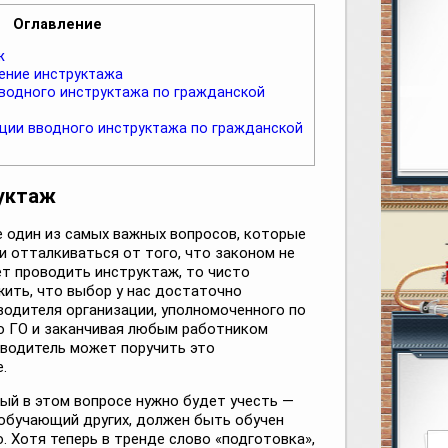
Оглавление
ж
ение инструктажа
водного инструктажа по гражданской
ции вводного инструктажа по гражданской
руктаж
е один из самых важных вопросов, которые
ли отталкиваться от того, что законом не
ет проводить инструктаж, то чисто
ить, что выбор у нас достаточно
водителя организации, уполномоченного по
по ГО и заканчивая любым работником
оводитель может поручить это
.
ый в этом вопросе нужно будет учесть —
 обучающий других, должен быть обучен
о. Хотя теперь в тренде слово «подготовка»,