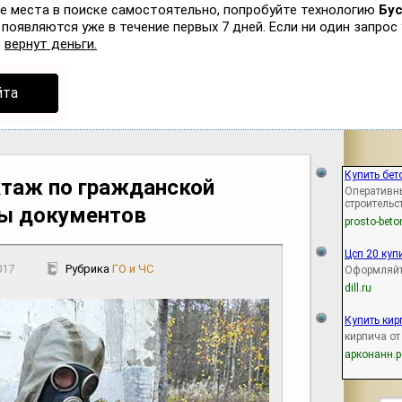
ые места в поиске самостоятельно, попробуйте технологию
Бу
появляются уже в течение первых 7 дней. Если ни один запрос 
р
вернут деньги.
йта
Купить бе
таж по гражданской
Оперативн
строительс
ны документов
prosto-beto
Цсп 20 куп
017
Рубрика
ГО и ЧС
Оформляйт
dill.ru
Купить кир
кирпича от
арконанн.