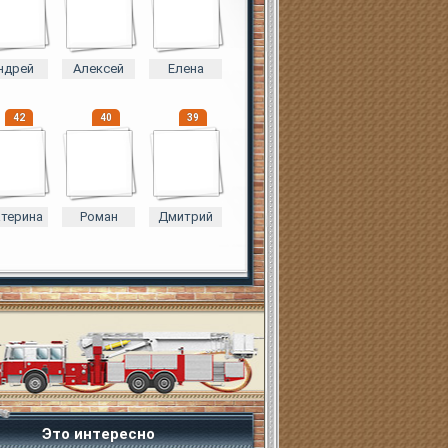
ндрей
Алексей
Елена
42
40
39
атерина
Роман
Дмитрий
Это интересно