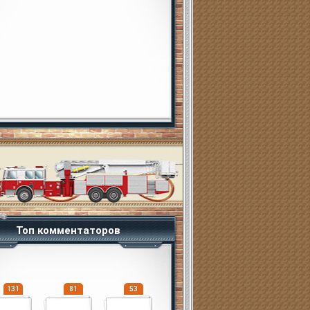
Топ комментаторов
131
81
53