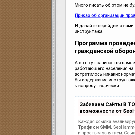
Много писать об этом не бу
Приказ об организации про
И давайте перейдем с вами
инструктажа.
Программа проведен
гражданской оборо
А вот тут начинается само
работающего населения на 
встретилось никаких норма
бы содержание инструктаж
к вопросу творчески.
Забиваем Сайты В Т
возможности от Seo
Каждая ссылка анализируе
Трафик и SMM.
SeoHammer
и простым занятием. Ссылк