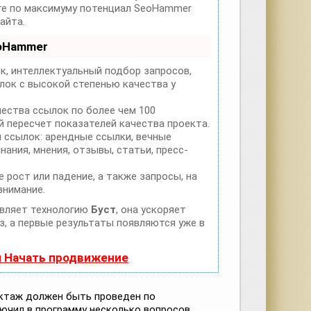
йте по максимуму потенциал SeoHammer
айта.
eoHammer
к, интеллектуальный подбор запросов,
лок с высокой степенью качества у
чества ссылок по более чем 100
 пересчет показателей качества проекта.
 ссылок: арендные ссылки, вечные
нания, мнения, отзывы, статьи, пресс-
 рост или падение, а также запросы, на
внимание.
вляет технологию
Буст
, она ускоряет
з, а первые результаты появляются уже в
и Начать продвижение
уктаж должен быть проведен по
лючил в программу несколько вопросов,