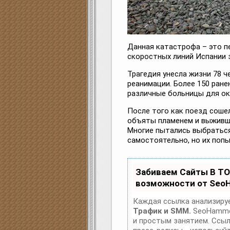
Данная катастрофа – это п
скоростных линий Испании з
Трагедия унесла жизни 78 ч
реанимации. Более 150 ран
различные больницы для ок
После того как поезд сошел
объяты пламенем и выживши
Многие пытались выбраться
самостоятельно, но их попы
Забиваем Сайты В Т
возможности от Seo
Каждая ссылка анализируе
Трафик и SMM.
SeoHammer
и простым занятием. Ссылк