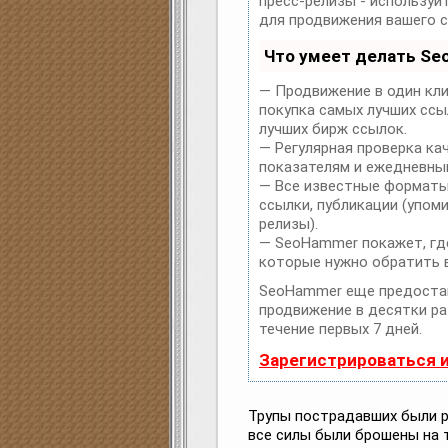
пресс-релизы - использу
для продвижения вашего с
Что умеет делать S
— Продвижение в один кли
покупка самых лучших ссы
лучших бирж ссылок.
— Регулярная проверка ка
показателям и ежедневный
— Все известные форматы
ссылки, публикации (упоми
релизы).
— SeoHammer покажет, где
которые нужно обратить 
SeoHammer еще предоста
продвижение в десятки ра
течение первых 7 дней.
Зарегистрироваться 
Трупы пострадавших были р
все силы были брошены на 