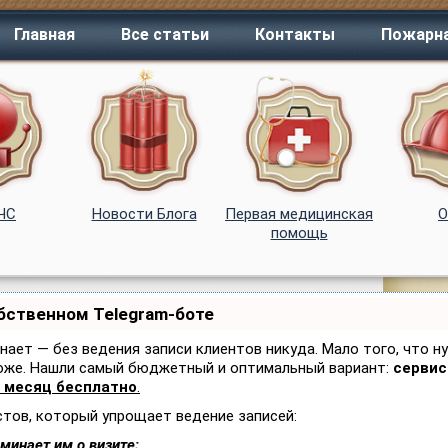
Главная
Все статьи
Контакты
Пожарна
 ЧС
Новости Блога
Первая медицинская
помощь
обственном Telegram-боте
знает — без ведения записи клиентов никуда. Мало того, что н
тоже. Нашли самый бюджетный и оптимальный вариант:
сервис 
 месяц бесплатно
.
стов, который упрощает ведение записей:
минает им о визите;