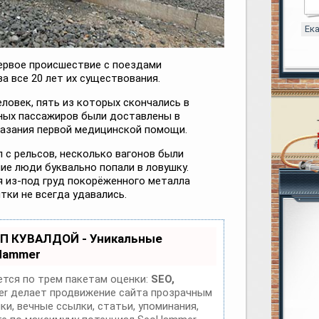
Ек
ервое происшествие с поездами
а все 20 лет их существования.
еловек, пять из которых скончались в
еных пассажиров были доставлены в
азания первой медицинской помощи.
 с рельсов, несколько вагонов были
е люди буквально попали в ловушку.
 из-под груд покорёженного металла
тки не всегда удавались.
ОП КУВАЛДОЙ - Уникальные
Hammer
тся по трем пакетам оценки:
SEO,
 делает продвижение сайта прозрачным
и, вечные ссылки, статьи, упоминания,