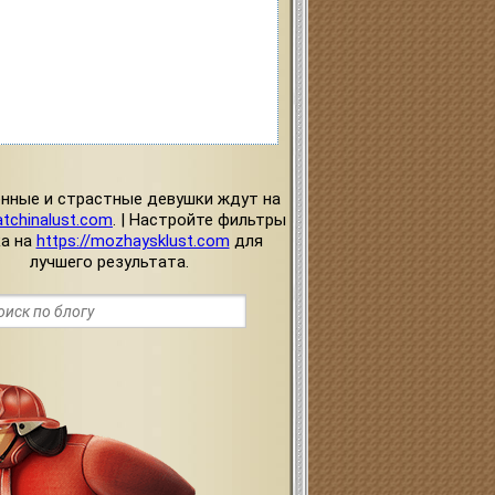
нные и страстные девушки ждут на
atchinalust.com
. | Настройте фильтры
ка на
https://mozhaysklust.com
для
лучшего результата.