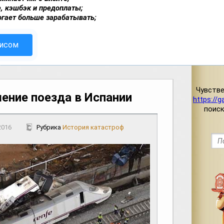
, кэшбэк и предоплаты;
огает больше зарабатывать;
висом
Чувстве
ение поезда в Испании
https://g
поис
2016
Рубрика
История катастроф