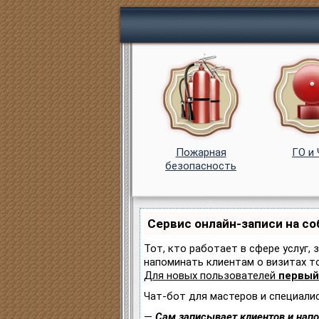
Пожарная
ГО и
безопасность
Сервис онлайн-записи на с
Тот, кто работает в сфере услуг, 
напоминать клиентам о визитах 
Для новых пользователей
первый
Чат-бот для мастеров и специали
—
Сам записывает клиентов и напо