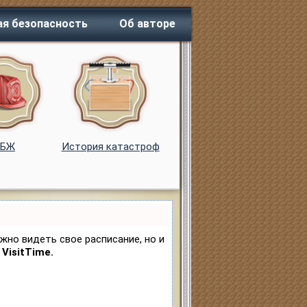
я безопасность
Об авторе
ОБЖ
История катастроф
ужно видеть свое расписание, но и
VisitTime.