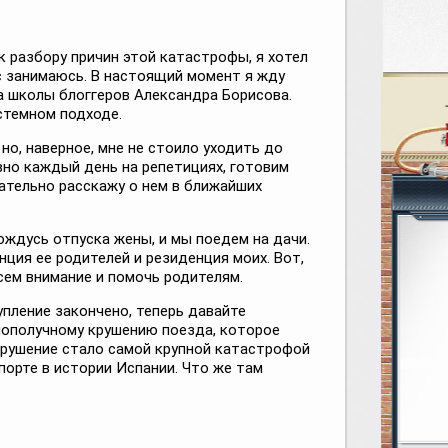
к разбору причин этой катастрофы, я хотел
ас занимаюсь. В настоящий момент я жду
а школы блоггеров Александра Борисова.
стемном подходе.
 но, наверное, мне не стоило уходить до
вно каждый день на репетициях, готовим
ательно расскажу о нем в ближайших
ождусь отпуска жены, и мы поедем на дачи.
енция ее родителей и резиденция моих. Вот,
сем внимание и помочь родителям.
упление закончено, теперь давайте
лополучному крушению поезда, которое
крушение стало самой крупной катастрофой
орте в истории Испании. Что же там