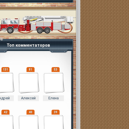
Топ комментаторов
131
81
53
ндрей
Алексей
Елена
42
40
39