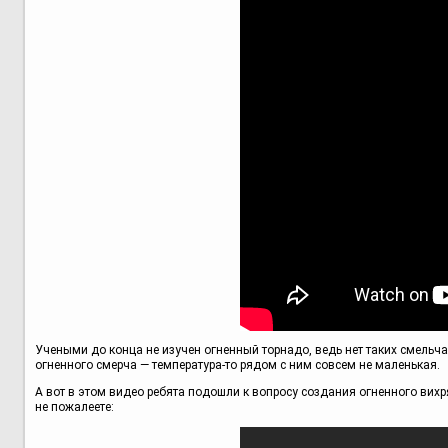
Учеными до конца не изучен огненный торнадо, ведь нет таких смельч
огненного смерча — температура-то рядом с ним совсем не маленькая.
А вот в этом видео ребята подошли к вопросу создания огненного вих
не пожалеете: