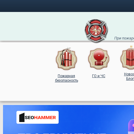
При пожаре
Ново
Пожарная
ГО и ЧС
Блог
безопасность