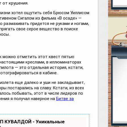
 от крушения.
 жизни хотел ощутить себя Брюсом Уиллисом
Стивеном Сигалом из фильма «В осаде» —
о размахивать придется не руками и ногами,
прягать свое серое вещество в поиске
росы.
ж можно отметить этот квест пятью
 настоящими креслами, в иллюминаторах
пилота — это отдельная история, кстати,
отографироваться в кабине.
молета еще далеко и уши не закладывает,
оры постарались на славу. Кстати, из всех
алось побывать, этот в числе лидеров по
ения я получал наверное на
Битве за
ОП КУВАЛДОЙ - Уникальные