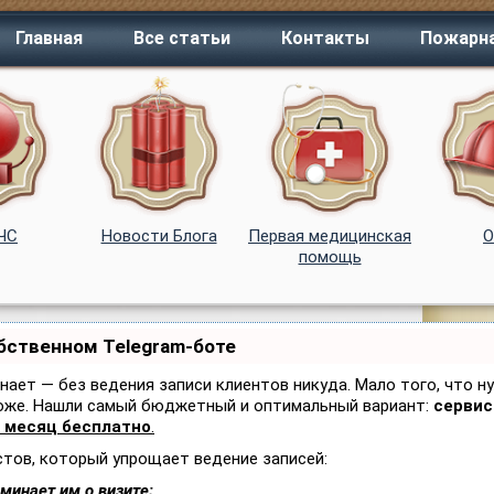
Главная
Все статьи
Контакты
Пожарна
 ЧС
Новости Блога
Первая медицинская
помощь
обственном Telegram-боте
знает — без ведения записи клиентов никуда. Мало того, что н
тоже. Нашли самый бюджетный и оптимальный вариант:
сервис 
 месяц бесплатно
.
стов, который упрощает ведение записей:
минает им о визите;