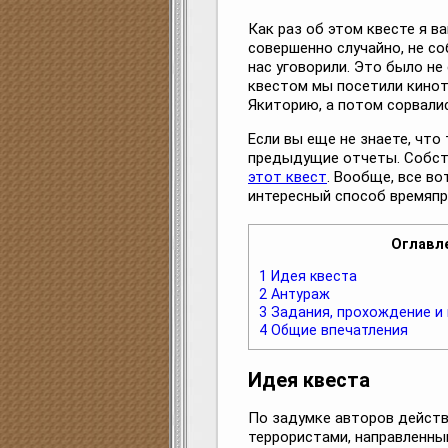
Как раз об этом квесте я ва
совершенно случайно, не с
нас уговорили. Это было не
квестом мы посетили кинот
Якиторию, а потом сорвалис
Если вы еще не знаете, что
предыдущие отчеты. Собств
этот квест
. Вообще, все в
интересный способ времяп
Оглавл
1
Идея квеста
2
Антураж
3
Задания, прохождение и в
4
Общие впечатления
Идея квеста
По задумке авторов действ
террористами, направленны