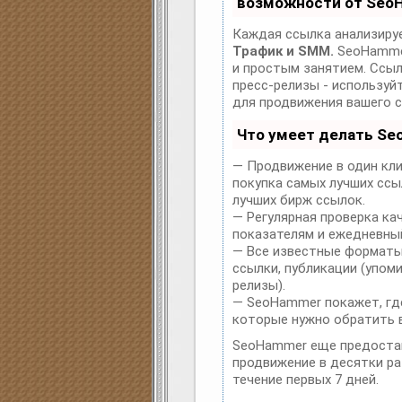
возможности от Seo
Каждая ссылка анализируе
Трафик и SMM.
SeoHammer
и простым занятием. Ссылк
пресс-релизы - использу
для продвижения вашего с
Что умеет делать S
— Продвижение в один кли
покупка самых лучших ссы
лучших бирж ссылок.
— Регулярная проверка ка
показателям и ежедневный
— Все известные форматы
ссылки, публикации (упоми
релизы).
— SeoHammer покажет, где
которые нужно обратить 
SeoHammer еще предоста
продвижение в десятки ра
течение первых 7 дней.