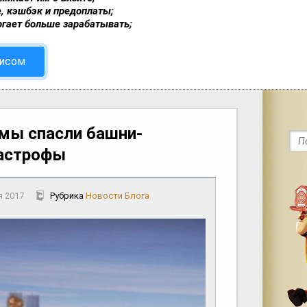
, кэшбэк и предоплаты;
огает больше зарабатывать;
висом
 мы спасли башни-
тастрофы
я 2017
Рубрика
Новости Блога