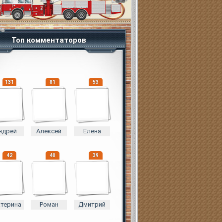
Топ комментаторов
131
81
53
ндрей
Алексей
Елена
42
40
39
атерина
Роман
Дмитрий