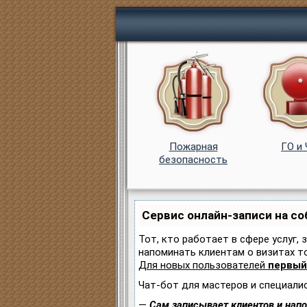
Пожарная
ГО и
безопасность
Сервис онлайн-записи на с
Тот, кто работает в сфере услуг, 
напоминать клиентам о визитах 
Для новых пользователей
первый
Чат-бот для мастеров и специали
—
Сам записывает клиентов и напо