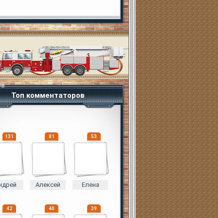
Топ комментаторов
131
81
53
ндрей
Алексей
Елена
42
40
39