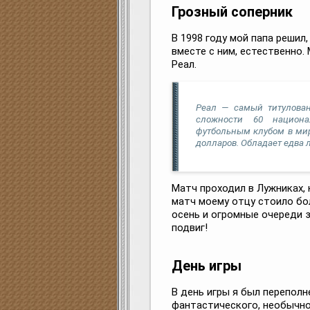
Грозный соперник
В 1998 году мой папа решил
вместе с ним, естественно
Реал.
Реал — самый титулован
сложности 60 национа
футбольным клубом в мир
долларов. Обладает едва
Матч проходил в Лужниках, 
матч моему отцу стоило бо
осень и огромные очереди 
подвиг!
День игры
В день игры я был переполн
фантастического, необычно