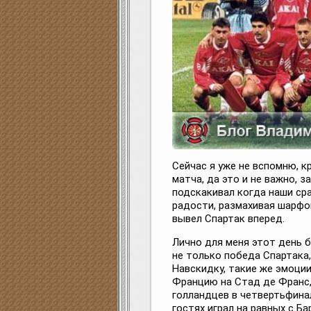
Сейчас я уже не вспомню, к
матча, да это и не важно, 
подскакивал когда наши сра
радости, размахивая шарфом
вывел Спартак вперед.
Лично для меня этот день 
не только победа Спартака,
Навскидку, такие же эмоци
Францию на Стад де Франс,
голландцев в четвертьфина
гостях играл на равных с Ба