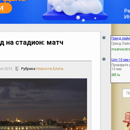
Гранд лайн
д на стадион: матч
Гранд Лайн
mservisstro
Цсп 10 мм 
Проверьте
ря 2015
Рубрика
Новости Блога
10 мм
dill.ru