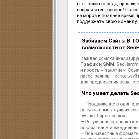
отстояли очередь, прошли, 
сверхъестественное! Полны
на мороз и позднее время 
поддержать свою команду.
Забиваем Сайты В Т
возможности от Seo
Каждая ссылка анализируе
Трафик и SMM.
SeoHammer
и простым занятием. Ссылк
пресс-релизы - использу
для продвижения вашего с
Что умеет делать S
— Продвижение в один кли
покупка самых лучших ссы
лучших бирж ссылок.
— Регулярная проверка ка
показателям и ежедневный
— Все известные форматы