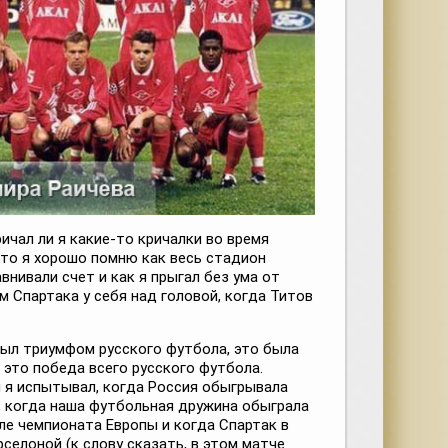
ричал ли я какие-то кричалки во время
зато я хорошо помню как весь стадион
внивали счет и как я прыгал без ума от
 Спартака у себя над головой, когда Титов
был триумфом русского футбола, это была
 это победа всего русского футбола.
и я испытывал, когда Россия обыгрывала
 когда наша футбольная дружина обыграла
ле чемпионата Европы и когда Спартак в
рселоной (к слову сказать, в этом матче