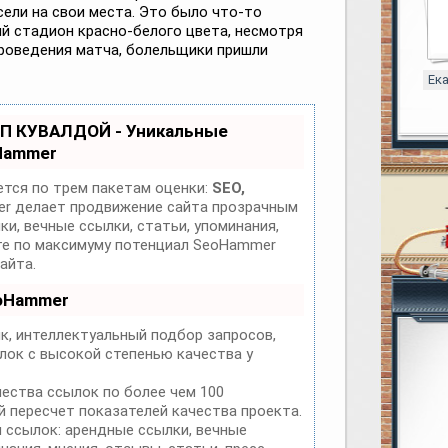
сели на свои места. Это было что-то
й стадион красно-белого цвета, несмотря
проведения матча, болельщики пришли
Ек
ОП КУВАЛДОЙ - Уникальные
Hammer
тся по трем пакетам оценки:
SEO,
 делает продвижение сайта прозрачным
и, вечные ссылки, статьи, упоминания,
йте по максимуму потенциал SeoHammer
айта.
eoHammer
к, интеллектуальный подбор запросов,
лок с высокой степенью качества у
чества ссылок по более чем 100
 пересчет показателей качества проекта.
 ссылок: арендные ссылки, вечные