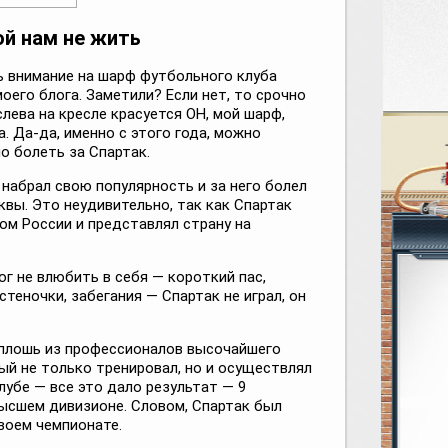
ой нам не жить
ь внимание на шарф футбольного клуба
оего блога. Заметили? Если нет, то срочно
лева на кресле красуется ОН, мой шарф,
а. Да-да, именно с этого года, можно
но болеть за Спартак.
з набрал свою популярность и за него болел
вы. Это неудивительно, так как Спартак
м России и представлял страну на
г не влюбить в себя — короткий пас,
теночки, забегания — Спартак не играл, он
сплошь из профессионалов высочайшего
рый не только тренировал, но и осуществлял
лубе — все это дало результат — 9
ысшем дивизионе. Словом, Спартак был
воем чемпионате.