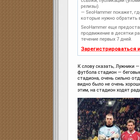
ссылки, публикации (упоми
релизы).
— SeoHammer покажет, где
которые нужно обратить 
SeoHammer еще предоста
продвижение в десятки ра
течение первых 7 дней.
Зарегистрироваться 
К слову сказать, Лужники 
футбола стадион — беговы
стадиона, очень сильно от
видно было не очень хорошо
этим, на стадион ходят рад