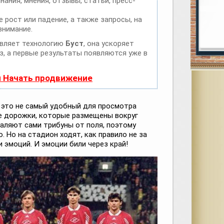
нания, мнения, отзывы, статьи, пресс-
 рост или падение, а также запросы, на
внимание.
вляет технологию
Буст
, она ускоряет
з, а первые результаты появляются уже в
и Начать продвижение
— это не самый удобный для просмотра
е дорожки, которые размещены вокруг
даляют сами трибуны от поля, поэтому
. Но на стадион ходят, как правило не за
и эмоций. И эмоции били через край!