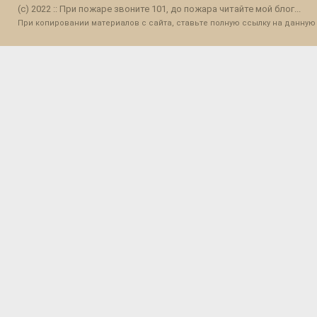
(c) 2022 :: При пожаре звоните 101, до пожара читайте мой блог...
При копировании материалов с сайта, ставьте полную ссылку на данную