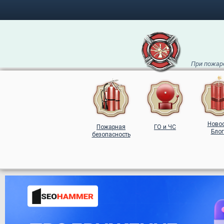
При пожаре
Ново
Пожарная
ГО и ЧС
Блог
безопасность