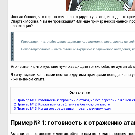
Иногда бывает, что жертва сама провоцирует хулигана, иногда это про
Спартак Москва. Чем не провокация? Или еще пример неосознанной про
провокация?
Провокация – это обращение агрессивного внимания преступника на себя
Непровоцирование – быть готовым внутренне к отражению нападения, но
Это не значит, что мужчине нужно защищать только себя, не думая об 
Я хочу поделиться с вами немного другими примерами поведения на ул
и жизненном опыте.
Оглавление
1
Пример № 1: готовность к отражению атаки, но без агрессии с вашей с
2
Пример № 2: Кража или ограбление в безлюдном месте
3
Пример № 3: Когда возвращаешься поздно вечером один
Пример № 1: готовность к отражению атак
Вы стоите на остановке, ждете автобуса, к вам подходит не совсем тр