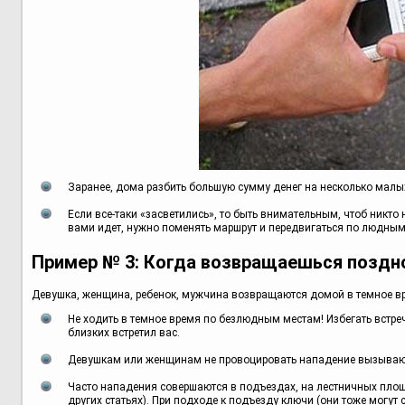
Заранее, дома разбить большую сумму денег на несколько малых и
Если все-таки «засветились», то быть внимательным, чтоб никто 
вами идет, нужно поменять маршрут и передвигаться по людным
Пример № 3: Когда возвращаешься поздн
Девушка, женщина, ребенок, мужчина возвращаются домой в темное вр
Не ходить в темное время по безлюдным местам! Избегать встре
близких встретил вас.
Девушкам или женщинам не провоцировать нападение вызыва
Часто нападения совершаются в подъездах, на лестничных площ
других статьях). При подходе к подъезду ключи (они тоже могу