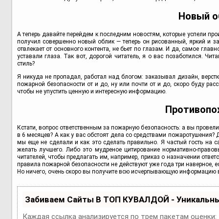
Новый о
А теперь давайте перейдем к последним новостям, которые успели прои
получил совершенно новый облик — теперь он рисованный, яркий и за
отвлекает от основного контента, не бьет по глазам. И да, самое глав
уставали глаза. Так вот, дорогой читатель, я о вас позаботился. Чи
стиль?
Я никуда не пропадал, работал над блогом: заказывал дизайн, верстку
пожарной безопасности от и до, ну или почти от и до, скоро буду ра
чтобы не упустить ценную и интересную информацию.
Противопо
Кстати, вопрос ответственным за пожарную безопасность: а вы провели
в 6 месяцев? А как у вас обстоят дела со средствами пожаротушения? Д
мы еще не сделали и как это сделать правильно. Я частый гость на 
желать лучшего. Либо это мудреное цитирование нормативно-правов
читателей, чтобы предлагать им, например, приказ о назначении ответ
правила пожарной безопасности не действуют уже года три наверное, ес
Но ничего, очень скоро вы получите всю исчерпывающую информацию в
Забиваем Сайты В ТОП КУВАЛДОЙ - Уникальн
Каждая ссылка анализируется по трем пакетам оценки: