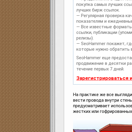
покупка самых лучших ссы
лучших бирж ссылок.
— Регулярная проверка ка
показателям и ежедневный
— Все известные форматы
ссылки, публикации (упоми
релизы).
— SeoHammer покажет, где
которые нужно обратить 
SeoHammer еще предоста
продвижение в десятки ра
течение первых 7 дней.
Зарегистрироваться 
На практике же все выгляд
вести провода внутри стен
предусматривает использо
жестких или гофрированных