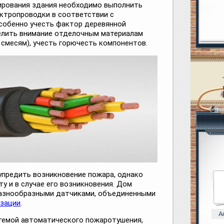
тирования здания необходимо выполнить
ктропроводки в соответствии с
обенно учесть фактор деревянной
елить внимание отделочным материалам
 смесям), учесть горючесть компонентов.
предить возникновение пожара, однако
у и в случае его возникновения. Дом
азнообразными датчиками, объединенными
изации
.
А
темой автоматического пожаротушения,