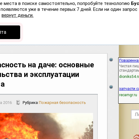
ые места в поиске самостоятельно, попробуйте технологию
Бу
появляются уже в течение первых 7 дней. Если ни один запрос 
р
вернут деньги.
йта
Поваренная
сность на даче: основные
Чистая пищ
стандарта
льства и эксплуатации
dioniks54.r
ма
запчасти c
recamgr.ru
а 2016
Рубрика
Пожарная безопасность