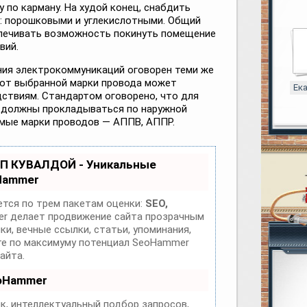
у по карману. На худой конец, снабдить
: порошковыми и углекислотными. Общий
спечивать возможность покинуть помещение
вий.
ия электрокоммуникаций оговорен теми же
 от выбранной марки провода может
Ек
дствиям. Стандартом оговорено, что для
 должны прокладываться по наружной
мые марки проводов — АППВ, АППР.
ОП КУВАЛДОЙ - Уникальные
Hammer
тся по трем пакетам оценки:
SEO,
 делает продвижение сайта прозрачным
и, вечные ссылки, статьи, упоминания,
йте по максимуму потенциал SeoHammer
айта.
eoHammer
к, интеллектуальный подбор запросов,