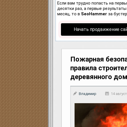
Если вам трудно попасть на перв
десятки раз, а первые результаты 
месяц, то в
SeoHammer
за бусте
Начать продвижение са
Пожарная безопа
правила строите
деревянного до
Владимир
14 август