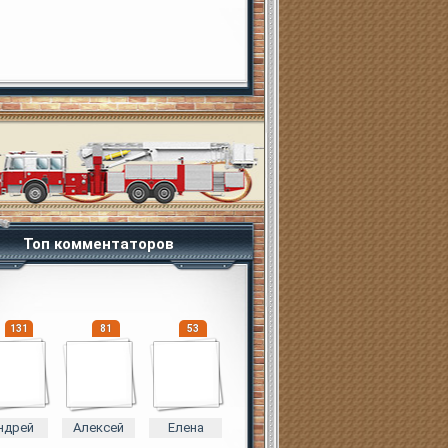
Топ комментаторов
131
81
53
ндрей
Алексей
Елена