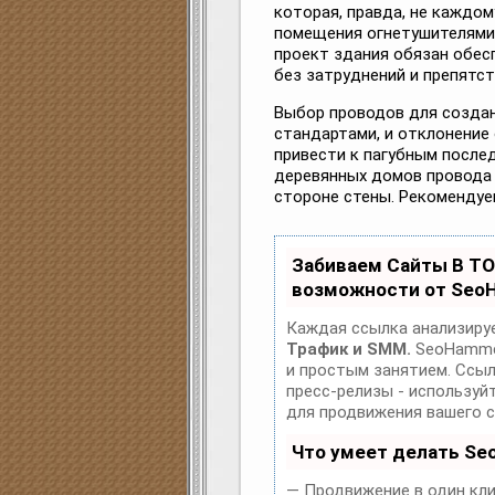
которая, правда, не каждом
помещения огнетушителями
проект здания обязан обе
без затруднений и препятст
Выбор проводов для создан
стандартами, и отклонение
привести к пагубным после
деревянных домов провода
стороне стены. Рекомендуе
Забиваем Сайты В Т
возможности от Seo
Каждая ссылка анализируе
Трафик и SMM.
SeoHammer
и простым занятием. Ссылк
пресс-релизы - использу
для продвижения вашего с
Что умеет делать S
— Продвижение в один кли