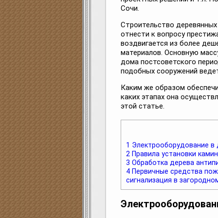
Сочи.
Строительство деревянных
отнести к вопросу престиж
воздвигается из более деш
материалов. Основную масс
дома постсоветского перио
подобных сооружений ведет
Каким же образом обеспечи
каких этапах она осуществл
этой статье.
1
Электрооборудование в
2
Правила установки камин
3
Обработка дерева антип
4
Первичные средства пож
сигнализация в загородно
Электрооборудован