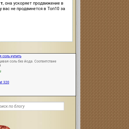
ст
, она ускоряет продвижение в
у вас не продвинется в Топ10 за
 соль купить
евая соль без йода. Соответствие
м
u
at 320