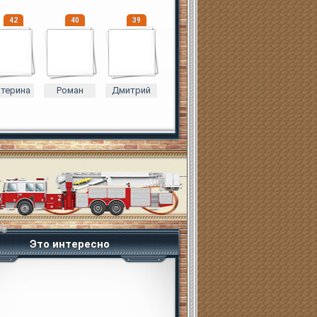
42
40
39
атерина
Роман
Дмитрий
Это интересно