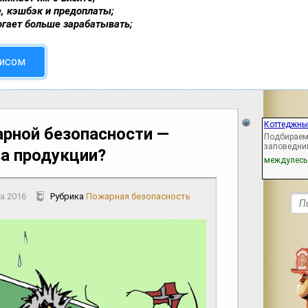
, кэшбэк и предоплаты;
огает больше зарабатывать;
висом
Коттеджный
рной безопасности —
Подбираем 
заповедни
ва продукции?
междулесь
а 2016
Рубрика
Пожарная безопасность