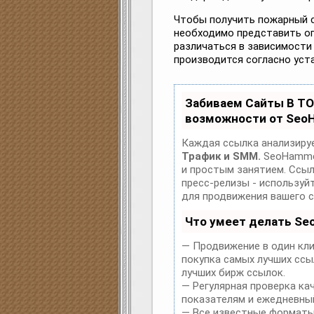
Чтобы получить пожарный с
необходимо представить о
различаться в зависимости
производится согласно уст
Забиваем Сайты В Т
возможности от Seo
Каждая ссылка анализируе
Трафик и SMM.
SeoHammer
и простым занятием. Ссылк
пресс-релизы - использу
для продвижения вашего с
Что умеет делать S
— Продвижение в один кли
покупка самых лучших ссы
лучших бирж ссылок.
— Регулярная проверка ка
показателям и ежедневный
— Все известные форматы