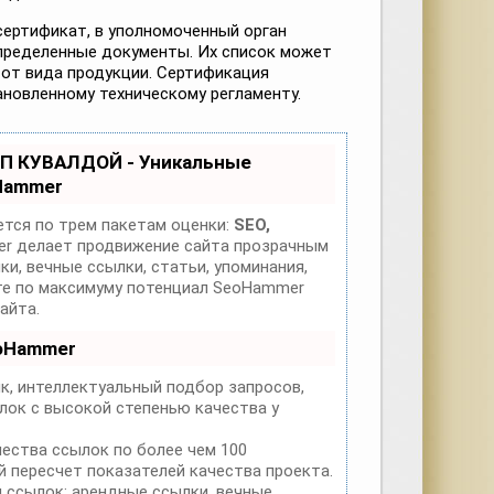
ертификат, в уполномоченный орган
пределенные документы. Их список может
 от вида продукции. Сертификация
ановленному техническому регламенту.
ОП КУВАЛДОЙ - Уникальные
Hammer
тся по трем пакетам оценки:
SEO,
 делает продвижение сайта прозрачным
и, вечные ссылки, статьи, упоминания,
йте по максимуму потенциал SeoHammer
айта.
eoHammer
к, интеллектуальный подбор запросов,
лок с высокой степенью качества у
чества ссылок по более чем 100
 пересчет показателей качества проекта.
 ссылок: арендные ссылки, вечные