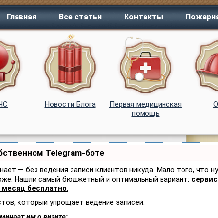
Главная
Все статьи
Контакты
Пожарна
 ЧС
Новости Блога
Первая медицинская
помощь
обственном Telegram-боте
знает — без ведения записи клиентов никуда. Мало того, что н
тоже. Нашли самый бюджетный и оптимальный вариант:
сервис 
 месяц бесплатно
.
стов, который упрощает ведение записей:
минает им о визите;