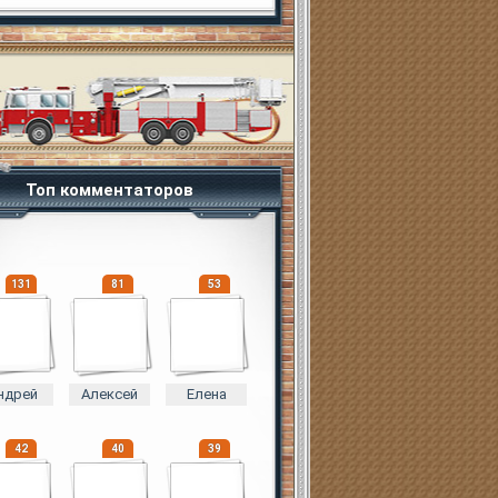
Топ комментаторов
131
81
53
ндрей
Алексей
Елена
42
40
39