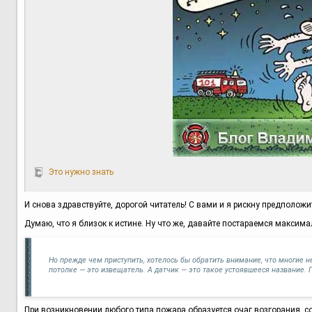
Это нужно знать
И снова здравствуйте, дорогой читатель! С вами и я рискну предполож
Думаю, что я близок к истине. Ну что же, давайте постараемся максим
Но прежде чем приступить, хотелось бы обратить внимание, что многие 
потолке — это извещатель. А датчик — это такое устоявшееся название. 
При возникновении любого типа пожара образуется очаг возгорания, с