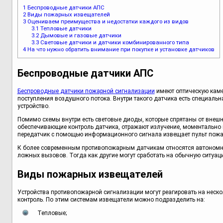
1
Беспроводные датчики АПС
2
Виды пожарных извещателей
3
Оцениваем преимущества и недостатки каждого из видов
3.1
Тепловые датчики
3.2
Дымовые и газовые датчики
3.3
Световые датчики и датчики комбинированного типа
4
На что нужно обратить внимание при покупке и установке датчиков
Беспроводные датчики АПС
Беспроводные датчики пожарной сигнализации
имеют оптическую камер
поступления воздушного потока. Внутри такого датчика есть специальна
устройство.
Помимо схемы внутри есть световые диоды, которые спрятаны от внешн
обеспечивающие контроль датчика, отражают излучение, моментально 
передатчик с помощью информационного сигнала извещает пульт пожа
К более современным противопожарным датчикам относятся автономные
ложных вызовов. Тогда как другие могут сработать на обычную ситуац
Виды пожарных извещателей
Устройства противопожарной сигнализации могут реагировать на неско
контроль. По этим системам извещатели можно подразделить на:
Тепловые;