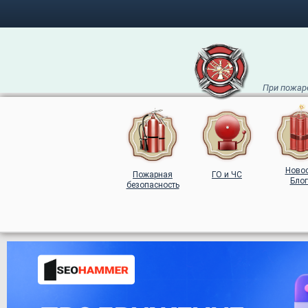
При пожаре
Ново
Пожарная
ГО и ЧС
Блог
безопасность