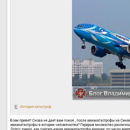
История катастроф
Всем привет! Снова не дает вам покоя , после авиакатастрофы на Синай
авиакатастрофы в истории человечества? Перерыв множество различны
Долго думал, как считать какая авиакатастрофа крупнее: по числу жертв